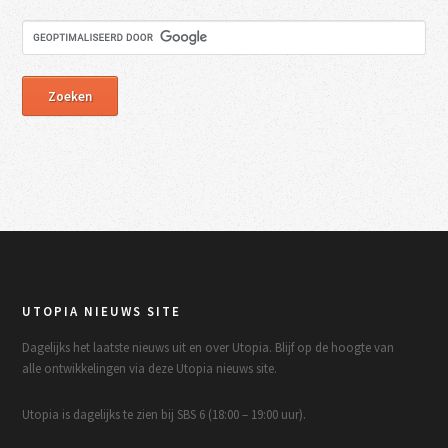
UTOPIA NIEUWS SITE
Dagelijks het laatste nieuws uit en over Utopia. Blijf op de hoogte van
alle ontwikkelingen via deze Utopia nieuws site.
Utopia is dagelijks te zien bij SBS 6 (18:00 – 19:00 uur).