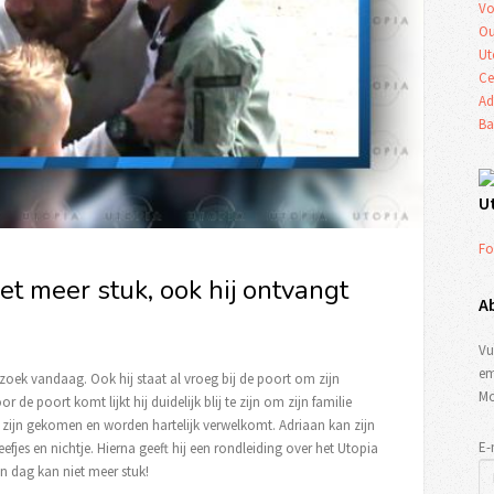
Vo
Ou
Ut
Ce
Ad
Ba
U
Fo
et meer stuk, ook hij ontvangt
A
Vu
em
ezoek vandaag. Ook hij staat al vroeg bij de poort om zijn
Mo
 de poort komt lijkt hij duidelijk blij te zijn om zijn familie
tje zijn gekomen en worden hartelijk verwelkomt. Adriaan kan zijn
E-
eefjes en nichtje. Hierna geeft hij een rondleiding over het Utopia
jn dag kan niet meer stuk!