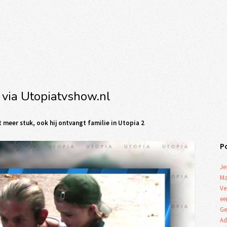
 via Utopiatvshow.nl
t meer stuk, ook hij ontvangt familie in Utopia 2
P
Je
Ma
Ve
ee
Ge
Ad