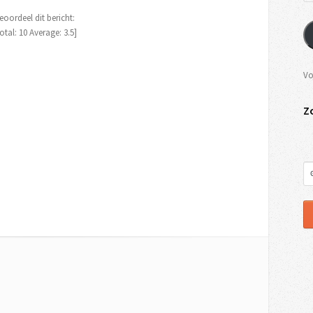
eoordeel dit bericht:
otal:
10
Average:
3.5
]
Vo
Z