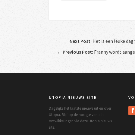
Next Post:
Het is een leuke dag 
←
Previous Post:
Franny wordt aanges
UTOPIA NIEUWS SITE
VO
Dagelijks het laatste nieuws uit en over
Utopia. Blijf op de hoogte van alle
ontwikkelingen via deze Utopia nieuws
site.