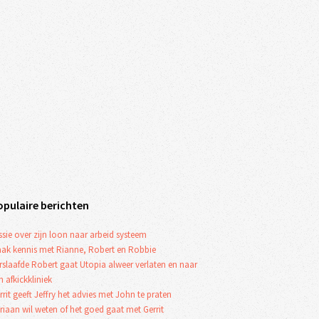
opulaire berichten
ssie over zijn loon naar arbeid systeem
ak kennis met Rianne, Robert en Robbie
rslaafde Robert gaat Utopia alweer verlaten en naar
n afkickkliniek
rrit geeft Jeffry het advies met John te praten
riaan wil weten of het goed gaat met Gerrit