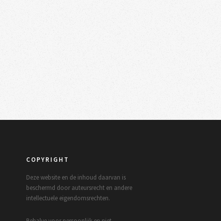
COPYRIGHT
Deze website en de inhoud daarvan is
beschermd door auteursrecht en andere
intellectuele eigendomsrechten.
Behalve voor persoonlijk en niet-