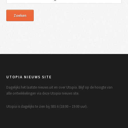
UTOPIA NIEUWS SITE
Dagelijks het laatste nieuws uit en over Utopia. Blijf op de hoogte van
alle ontwikkelingen via deze Utopia nieuws site.
Utopia is dagelijks te zien bij SBS 6 (18:00 – 19:00 uur).