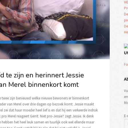
VI
Pr
De
p
De
He
U
Fo
efd te zijn en herinnert Jessie
A
an Merel binnenkort komt
Vu
em
 De twee zijn benieuwd welke nieuwe bewoners er binnenkort
Mo
eder van Merel over drie dagen op bezoek komt. Jessie maakt
el zei dat haar moeder heel lief is en dat hij een verkeerde indruk
E-
pro Merel reageert Gerrit. Niet pro-Jessie? zegt Jessie. Ik denk
f. We hebben het heel leuk samen en tuurlijk ook wel ellende maar