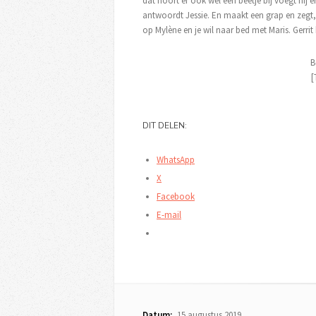
dat hoort er ook wel een beetje bij voegt hij eraa
antwoordt Jessie. En maakt een grap en zegt, 
op Mylène en je wil naar bed met Maris. Gerrit
B
[
DIT DELEN:
WhatsApp
X
Facebook
E-mail
Datum:
15 augustus 2019