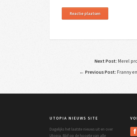
Next Post:
Merel pr
←
Previous Post:
Franny en
UTOPIA NIEUWS SITE
VO
Dagelijks het laatste nieuws uit en over
Utopia. Blijf op de hoogte van alle