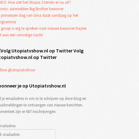
DEO: Hoe ziet het Utopia 2 terrein er nu uit?
omo: aanmelden Big Brother bewoner
 prinsessen dag van Gina staat vandaag op het
rogramma
 groep is erg te spreken over nieuwe bewoner Kaylee
t was een onrustige nacht
Volg
topiatvshow.nl op Twitter
llow @utopiatvshow
bonneer je op Utopiatvshow.nl
l je emailadres in om in te schrijven op deze blog en
ailmeldingen te ontvangen van nieuwe berichten.
menteel zijn er 687 inschrijvingen.
mailadres