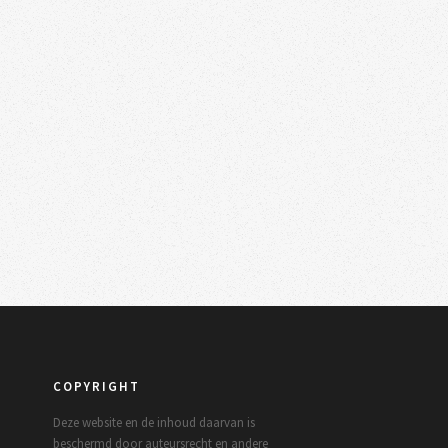
COPYRIGHT
Deze website en de inhoud daarvan is
beschermd door auteursrecht en andere