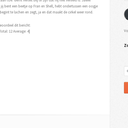
n toe. Gerrit vertelt blij te zijn dat hij niet verliefd is. Jawel
jij bent een beetje op Fran en Shell, hebt ondertussen een oogje
 begint te lachen en zegt, ja en dat maakt de cirkel weer rond.
eoordeel dit bericht:
Vo
Total:
12
Average:
4
]
Z