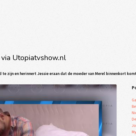
 via Utopiatvshow.nl
iefd te zijn en herinnert Jessie eraan dat de moeder van Merel binnenkort kom
P
Ga
Be
Ni
De
Jo
My