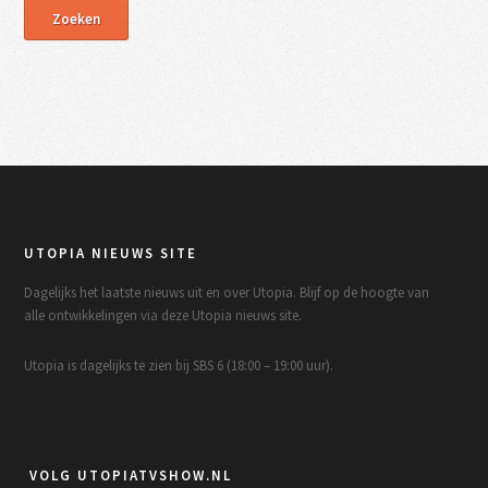
UTOPIA NIEUWS SITE
Dagelijks het laatste nieuws uit en over Utopia. Blijf op de hoogte van
alle ontwikkelingen via deze Utopia nieuws site.
Utopia is dagelijks te zien bij SBS 6 (18:00 – 19:00 uur).
VOLG UTOPIATVSHOW.NL