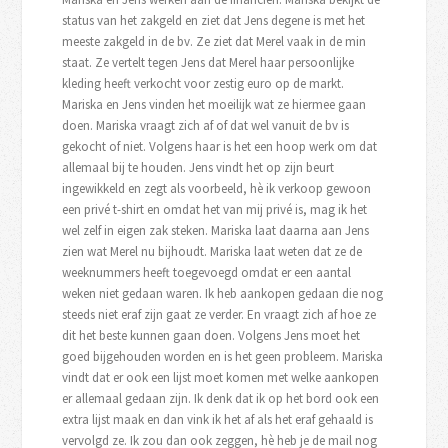
status van het zakgeld en ziet dat Jens degene is met het
meeste zakgeld in de bv. Ze ziet dat Merel vaak in de min
staat. Ze vertelt tegen Jens dat Merel haar persoonlijke
kleding heeft verkocht voor zestig euro op de markt.
Mariska en Jens vinden het moeilijk wat ze hiermee gaan
doen. Mariska vraagt zich af of dat wel vanuit de bv is
gekocht of niet. Volgens haar is het een hoop werk om dat
allemaal bij te houden. Jens vindt het op zijn beurt
ingewikkeld en zegt als voorbeeld, hè ik verkoop gewoon
een privé t-shirt en omdat het van mij privé is, mag ik het
wel zelf in eigen zak steken. Mariska laat daarna aan Jens
zien wat Merel nu bijhoudt. Mariska laat weten dat ze de
weeknummers heeft toegevoegd omdat er een aantal
weken niet gedaan waren. Ik heb aankopen gedaan die nog
steeds niet eraf zijn gaat ze verder. En vraagt zich af hoe ze
dit het beste kunnen gaan doen. Volgens Jens moet het
goed bijgehouden worden en is het geen probleem. Mariska
vindt dat er ook een lijst moet komen met welke aankopen
er allemaal gedaan zijn. Ik denk dat ik op het bord ook een
extra lijst maak en dan vink ik het af als het eraf gehaald is
vervolgd ze. Ik zou dan ook zeggen, hè heb je de mail nog