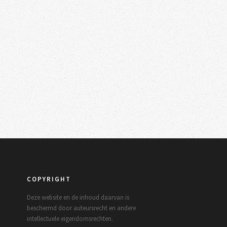
COPYRIGHT
Deze website en de inhoud daarvan is
beschermd door auteursrecht en andere
intellectuele eigendomsrechten.