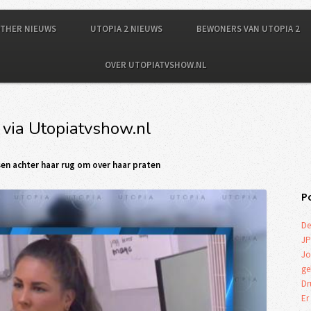
OTHER NIEUWS
UTOPIA 2 NIEUWS
BEWONERS VAN UTOPIA 2
OVER UTOPIATVSHOW.NL
 via Utopiatvshow.nl
en achter haar rug om over haar praten
P
De
JP
Jo
ge
Dr
Er