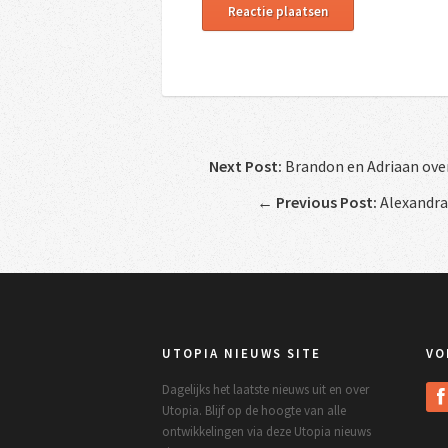
Next Post:
Brandon en Adriaan ove
←
Previous Post:
Alexandra 
UTOPIA NIEUWS SITE
VO
Dagelijks het laatste nieuws uit en over
Utopia. Blijf op de hoogte van alle
ontwikkelingen via deze Utopia nieuws