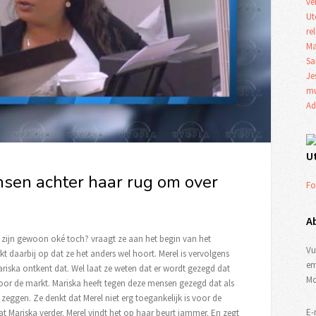
ve
Ut
re
Ma
Sa
Je
mu
Ad
U
nsen achter haar rug om over
Fo
A
wij zijn gewoon oké toch? vraagt ze aan het begin van het
Vu
t daarbij op dat ze het anders wel hoort. Merel is vervolgens
em
riska ontkent dat. Wel laat ze weten dat er wordt gezegd dat
Mo
oor de markt. Mariska heeft tegen deze mensen gezegd dat als
zeggen. Ze denkt dat Merel niet erg toegankelijk is voor de
E-
t Mariska verder. Merel vindt het op haar beurt jammer. En zegt