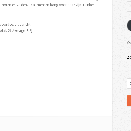
t horen en ze denkt dat mensen bang voor haar zijn. Denken
eoordeel dit bericht:
otal:
26
Average:
3.2
]
Vo
Z