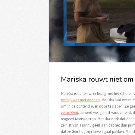
Mariska rouwt niet om 
Mariska is buiten weer bezig met het schuren
ontbijt was met Adriaan
. Mariska laat weten d
om in de ochtend even door te slapen. Ze gee
vertrokken
. Je werd wel gemist vanochtend, da
reageert Mariska erop. Mariska vindt dat Adr
ze niet van. Franny geeft aan dat het dan pri
dat ze Gerrit bij zijn lurven gaat pakken. Maris