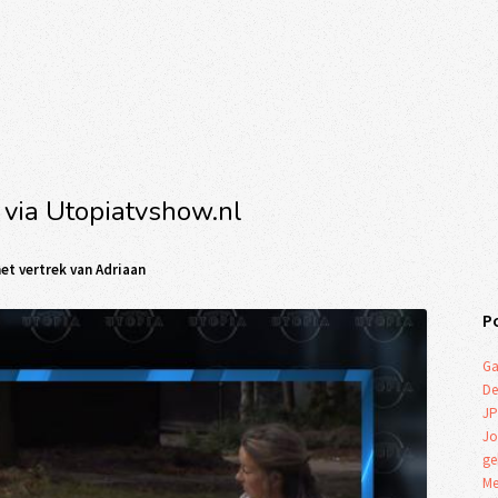
 via Utopiatvshow.nl
et vertrek van Adriaan
P
Ga
De
JP
Jo
ge
Me