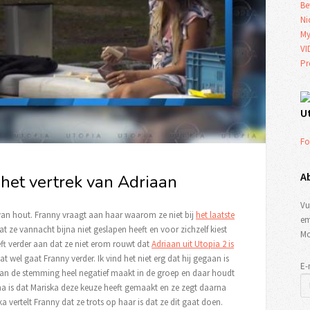
Be
Ni
My
VI
Pr
U
Fo
A
het vertrek van Adriaan
Vu
 van hout. Franny vraagt aan haar waarom ze niet bij
het laatste
em
at ze vannacht bijna niet geslapen heeft en voor zichzelf kiest
Mo
ft verder aan dat ze niet erom rouwt dat
Adriaan uit Utopia 2 is
t wel gaat Franny verder. Ik vind het niet erg dat hij gegaan is
E-
iaan de stemming heel negatief maakt in de groep en daar houdt
ma is dat Mariska deze keuze heeft gemaakt en ze zegt daarna
ka vertelt Franny dat ze trots op haar is dat ze dit gaat doen.