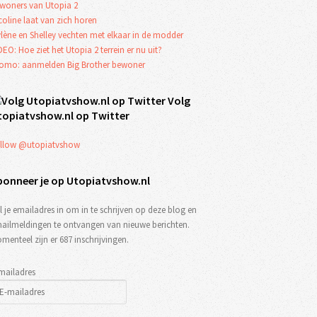
woners van Utopia 2
coline laat van zich horen
lène en Shelley vechten met elkaar in de modder
DEO: Hoe ziet het Utopia 2 terrein er nu uit?
omo: aanmelden Big Brother bewoner
Volg
topiatvshow.nl op Twitter
llow @utopiatvshow
bonneer je op Utopiatvshow.nl
l je emailadres in om in te schrijven op deze blog en
ailmeldingen te ontvangen van nieuwe berichten.
menteel zijn er 687 inschrijvingen.
mailadres