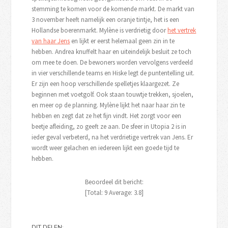
stemming te komen voor de komende markt. De markt van
3 november heeft namelijk een oranje tintje, het is een
Hollandse boerenmarkt. Mylène is verdrietig door
het vertrek
van haar Jens
en lijkt er eerst helemaal geen zin in te
hebben. Andrea knuffelt haar en uiteindelijk besluit ze toch
om mee te doen. De bewoners worden vervolgens verdeeld
in vier verschillende teams en Hiske legt de puntentelling uit.
Er zijn een hoop verschillende spelletjes klaargezet. Ze
beginnen met voetgolf. Ook staan touwtje trekken, sjoelen,
en meer op de planning. Mylène lijkt het naar haar zin te
hebben en zegt dat ze het fijn vindt. Het zorgt voor een
beetje afleiding, zo geeft ze aan. De sfeer in Utopia 2 is in
ieder geval verbeterd, na het verdrietige vertrek van Jens. Er
wordt weer gelachen en iedereen lijkt een goede tijd te
hebben.
Beoordeel dit bericht:
[Total:
9
Average:
3.8
]
DIT DELEN: