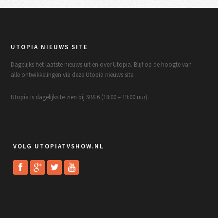
UTOPIA NIEUWS SITE
Dagelijks het laatste nieuws uit en over Utopia. Blijf op de hoogte van
alle ontwikkelingen via deze Utopia nieuws site.
Utopia is dagelijks te zien bij SBS 6 (18:00 – 19:00 uur).
VOLG UTOPIATVSHOW.NL