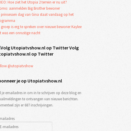
DEO: Hoe ziet het Utopia 2 terrein er nu uit?
omo: aanmelden Big Brother bewoner
 prinsessen dag van Gina staat vandaag op het
rogramma
 groep is erg te spreken over nieuwe bewoner Kaylee
t was een onrustige nacht
Volg
topiatvshow.nl op Twitter
llow @utopiatvshow
bonneer je op Utopiatvshow.nl
l je emailadres in om in te schrijven op deze blog en
ailmeldingen te ontvangen van nieuwe berichten.
menteel zijn er 687 inschrijvingen.
mailadres