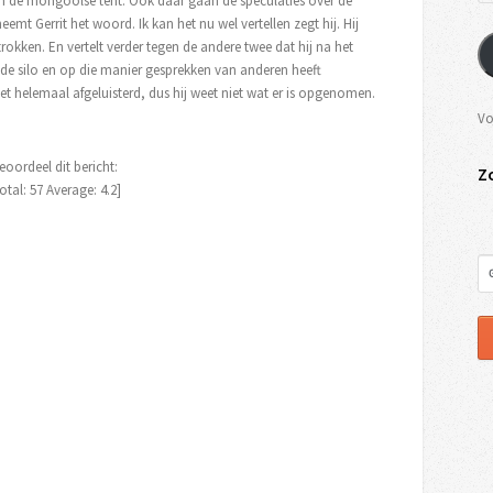
 in de mongoolse tent. Ook daar gaan de speculaties over de
 Gerrit het woord. Ik kan het nu wel vertellen zegt hij. Hij
kken. En vertelt verder tegen de andere twee dat hij na het
 de silo en op die manier gesprekken van anderen heeft
iet helemaal afgeluisterd, dus hij weet niet wat er is opgenomen.
Vo
eoordeel dit bericht:
Z
otal:
57
Average:
4.2
]