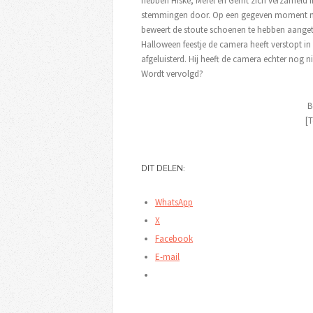
hebben Hiske, Merel en Gerrit zich verzameld
stemmingen door. Op een gegeven moment neemt
beweert de stoute schoenen te hebben aangetro
Halloween feestje de camera heeft verstopt in
afgeluisterd. Hij heeft de camera echter nog n
Wordt vervolgd?
B
[T
DIT DELEN:
WhatsApp
X
Facebook
E-mail