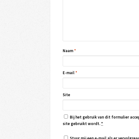
Naam
*
E-mail
*
Site
Bij het gebruik van dit formulier acce
site gebruikt wordt.
*
Stuur mij een e-mail als er vervolgreac