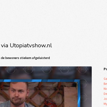
 via Utopiatvshow.nl
an de bewoners stiekem afgeluisterd
P
Ga
Be
Ni
De
Jo
My