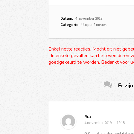
Datum:
4 november 2019
Categorie:
Utopia 2 nieuws
Enkel nette reacties. Mocht dit niet gebe
In enkele gevallen kan het even duren vo
goedgekeurd te worden. Bedankt voor uw
Er zijn
Ria
4 november 2019
at 13:15
O O die Gerrit die moet dat van