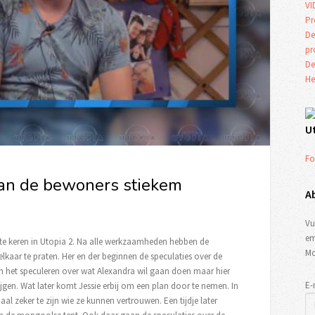
VI
Pr
De
p
De
He
U
Fo
 van de bewoners stiekem
A
Vu
em
er te keren in Utopia 2. Na alle werkzaamheden hebben de
Mo
kaar te praten. Her en der beginnen de speculaties over de
n het speculeren over wat Alexandra wil gaan doen maar hier
E-
ijgen. Wat later komt Jessie erbij om een plan door te nemen. In
aal zeker te zijn wie ze kunnen vertrouwen. Een tijdje later