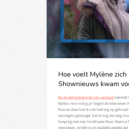
Hoe voelt Mylène zich 
Shownieuws kwam voo
Na de eliminatieronde van vandaag
betreedt 
Mylène. Hoe voel jij je? begint de interviewer. 
thuis en daar had ik ook heel erg op gehoopt
vervolgens gevraagd. Dat ik nog een dag moe
huisje lig met mijn hoofd weer thuis. Neem je
interviewer. Je hebt je vrij duidelijk gesteld 