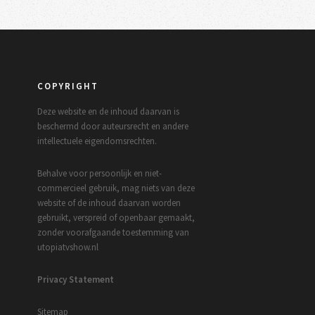
COPYRIGHT
Deze website en de inhoud daarvan is
beschermd door auteursrecht en andere
intellectuele eigendomsrechten.
Behalve voor persoonlijk en niet-
commercieel gebruik, mag niets van deze
website of de inhoud daarvan worden
gebruikt, verspreid of openbaar gemaakt,
zonder voorafgaande toestemming van
utopiatvshow.nl
Privacy Statement
Sitemap