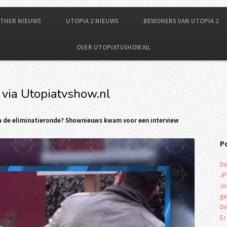
OTHER NIEUWS
UTOPIA 2 NIEUWS
BEWONERS VAN UTOPIA 2
OVER UTOPIATVSHOW.NL
 via Utopiatvshow.nl
na de eliminatieronde? Shownieuws kwam voor een interview
P
De
JP
Jo
ge
Dr
Er