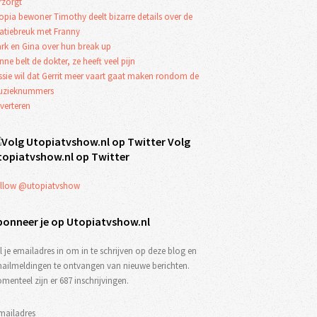
rzorgt
opia bewoner Timothy deelt bizarre details over de
latiebreuk met Franny
rk en Gina over hun break up
nne belt de dokter, ze heeft veel pijn
ssie wil dat Gerrit meer vaart gaat maken rondom de
zieknummers
verteren
Volg
topiatvshow.nl op Twitter
llow @utopiatvshow
bonneer je op Utopiatvshow.nl
l je emailadres in om in te schrijven op deze blog en
ailmeldingen te ontvangen van nieuwe berichten.
menteel zijn er 687 inschrijvingen.
mailadres