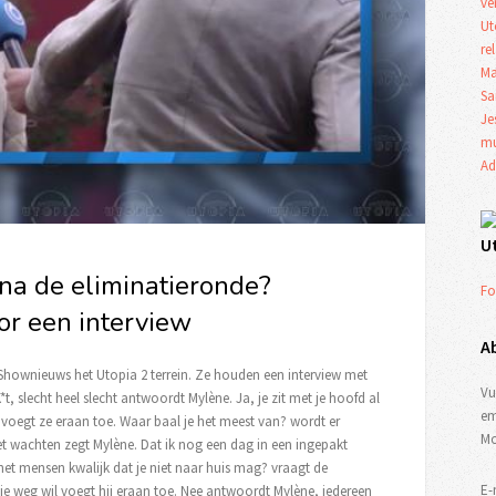
ve
Ut
re
Ma
Sa
Je
mu
Ad
U
na de eliminatieronde?
Fo
r een interview
A
Shownieuws het Utopia 2 terrein. Ze houden een interview met
Vu
K*t, slecht heel slecht antwoordt Mylène. Ja, je zit met je hoofd al
em
 voegt ze eraan toe. Waar baal je het meest van? wordt er
Mo
t wachten zegt Mylène. Dat ik nog een dag in een ingepakt
 het mensen kwalijk dat je niet naar huis mag? vraagt de
E-
dat je weg wil voegt hij eraan toe. Nee antwoordt Mylène, iedereen