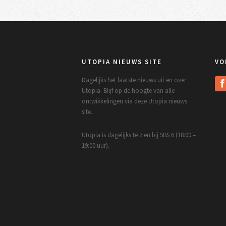
UTOPIA NIEUWS SITE
VO
Dagelijks het laatste nieuws uit en over
Utopia. Blijf op de hoogte van alle
ontwikkelingen via deze Utopia nieuws
site.
Utopia is dagelijks te zien bij SBS 6 (18:00 –
19:00 uur).