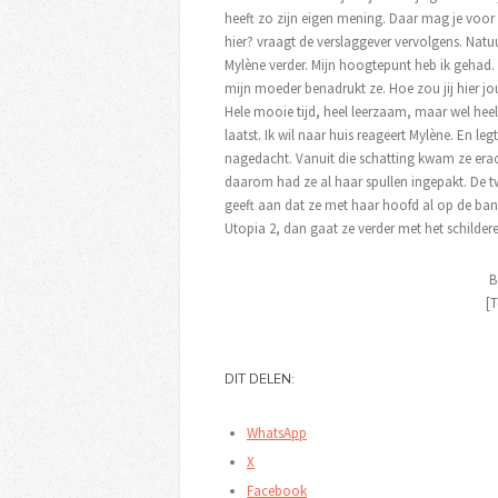
heeft zo zijn eigen mening. Daar mag je voor 
hier? vraagt de verslaggever vervolgens. Natu
Mylène verder. Mijn hoogtepunt heb ik gehad. 
mijn moeder benadrukt ze. Hoe zou jij hier jo
Hele mooie tijd, heel leerzaam, maar wel heel
laatst. Ik wil naar huis reageert Mylène. En l
nagedacht. Vanuit die schatting kwam ze erac
daarom had ze al haar spullen ingepakt. De 
geeft aan dat ze met haar hoofd al op de bank
Utopia 2, dan gaat ze verder met het schilder
B
[T
DIT DELEN:
WhatsApp
X
Facebook