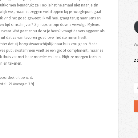
uitkomen benadrukt ze. Heb je het helemaal niet naar je zin
urlijk wel, maar ze zeggen wel stoppen bij je hoogtepunt gaat
Ik vind het goed geweest. Ik wil heel graag terug naar Jens en
uw tijd omschrijven? Zijn ups en zijn downs vervolgd Mylène.
 zwaar. Wat gaat er nu door je heen? vraagt de verslaggever als
egt uit dat ze van tevoren goed over het stemmen heeft
hter dat zij hoogstwaarschijnlijk naar huis zou gaan. Mede
Vo
twee publieksstemmen vindt ze een groot compliment, maar ze
 thuis zat met haar moeder en Jens. Blijft ze morgen toch in
Z
en en tekenen.
eoordeel dit bericht:
otal:
29
Average:
3.9
]