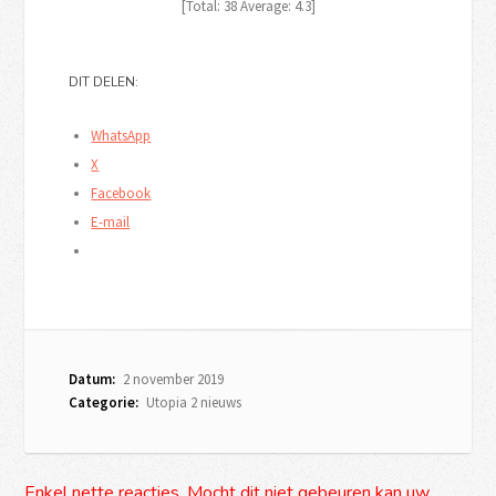
[Total:
38
Average:
4.3
]
DIT DELEN:
WhatsApp
X
Facebook
E-mail
Datum:
2 november 2019
Categorie:
Utopia 2 nieuws
Enkel nette reacties. Mocht dit niet gebeuren kan uw