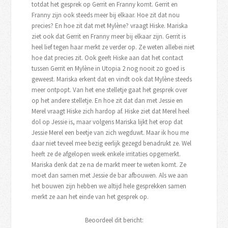
totdat het gesprek op Gerrit en Franny komt. Gerrit en
Franny zijn ook steeds meer bij elkaar. Hoe zit dat nou
precies? En hoe zit dat met Mylène? vraagt Hiske. Mariska
ziet ook dat Gerrit en Franny meer bij elkaar zijn. Gerrit is
heel lief tegen haar merkt ze verder op. Ze weten allebei niet
hoe dat precies zit. Ook geeft Hiske aan dat het contact
tussen Gerrit en Mylène in Utopia 2 nog nooit zo goed is
geweest. Mariska erkent dat en vindt ook dat Mylène steeds
meer ontpopt. Van het ene stelletje gaat het gesprek over
op het andere stelletje. En hoe zit dat dan met Jessie en
Merel vraagt Hiske zich hardop af. Hiske ziet dat Merel heel
dol op Jessie is, maar volgens Mariska lijkt het erop dat
Jessie Merel een beetje van zich wegduwt. Maar ik hou me
daar niet teveel mee bezig eerlijk gezegd benadrukt ze. Wel
heeft ze de afgelopen week enkele irritaties opgemerkt.
Mariska denk dat ze na de markt meer te weten komt. Ze
moet dan samen met Jessie de bar afbouwen. Als we aan
het bouwen zijn hebben we altijd hele gesprekken samen
merkt ze aan het einde van het gesprek op.
Beoordeel dit bericht: