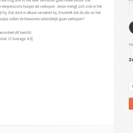
iet nog drie of vier keer verhuizen gaat Hiske verder. Dat
de eenpersoons huisjes wil verkopen. Jessie mengt zich ook in het
 hij. Dat stort in elkaar verzekert hij. Envertelt dat de silo en het
uisjes zullen de bewoners uiteindelijk gaan verkopen?
eoordeel dit bericht:
otal:
17
Average:
4.3
]
Vo
Z