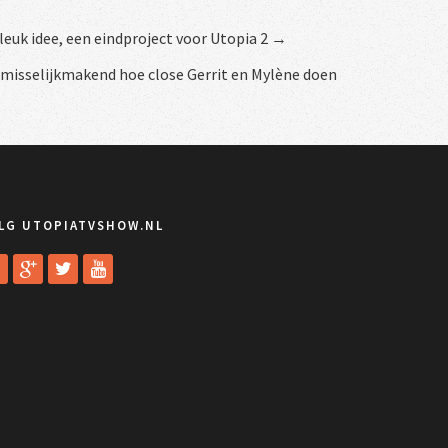
 leuk idee, een eindproject voor Utopia 2 →
 misselijkmakend hoe close Gerrit en Mylène doen
LG UTOPIATVSHOW.NL