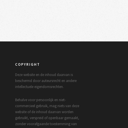
COPYRIGHT
Deze website en de inhoud daarvan is
beschermd door auteursrecht en andere
intellectuele eigendomsrechten.
Behalve voor persoonlijk en niet-
commercieel gebruik, mag niets van deze
website of de inhoud daarvan worden
gebruikt, verspreid of openbaar gemaakt,
zonder voorafgaande toestemming van