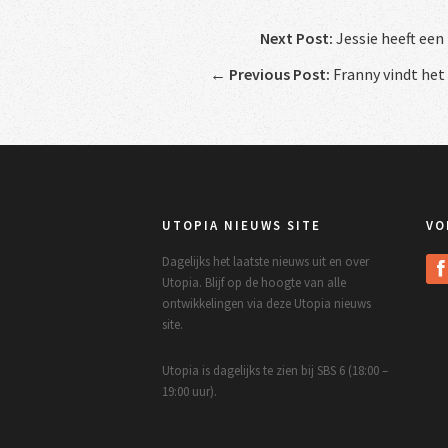
Next Post:
Jessie heeft een
←
Previous Post:
Franny vindt het
UTOPIA NIEUWS SITE
VO
Dagelijks het laatste nieuws uit en over
Utopia. Blijf op de hoogte van alle
ontwikkelingen via deze Utopia nieuws
site.
Utopia is dagelijks te zien bij SBS 6 (18:00 –
19:00 uur).