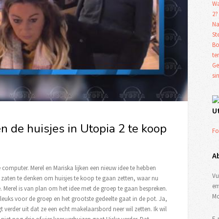
Wa
2?
Na
St
Bo
te
Ge
si
U
n de huisjes in Utopia 2 te koop
Fo
A
de computer. Merel en Mariska lijken een nieuw idee te hebben
Vu
 zaten te denken om huisjes te koop te gaan zetten, waar nu
em
e. Merel is van plan om het idee met de groep te gaan bespreken.
Mo
 leuks voor de groep en het grootste gedeelte gaat in de pot. Ja,
t verder uit dat ze een echt makelaarsbord neer wil zetten. Ik wil
E-