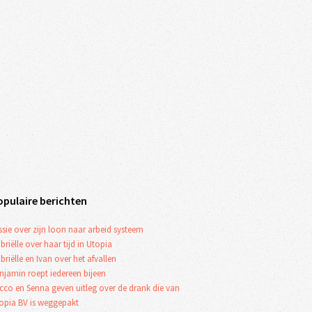
opulaire berichten
ssie over zijn loon naar arbeid systeem
briëlle over haar tijd in Utopia
briëlle en Ivan over het afvallen
njamin roept iedereen bijeen
cco en Senna geven uitleg over de drank die van
opia BV is weggepakt