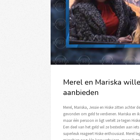
Merel en Mariska wille
aanbieden
Merel, Mariska, Jessie en Hiske zitten achter 
gevonden om geld te verdienen. Mariska en ik
maar één persoon in ligt vertelt ze tegen Hisk
Een deel van het geld wil ze besteden aan iets
superleuk reageert Hiske enthousiast. Merel leg