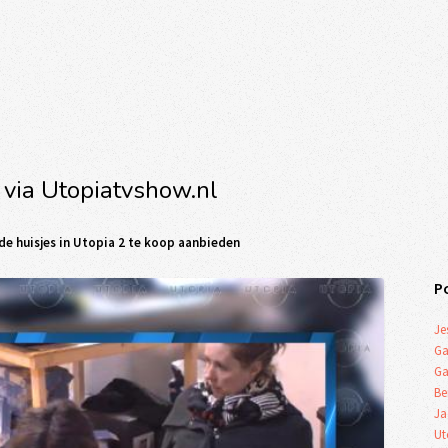
 via Utopiatvshow.nl
 de huisjes in Utopia 2 te koop aanbieden
P
Je
Ga
Ga
Be
Ja
Ut