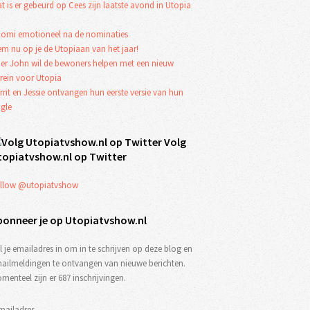
t is er gebeurd op Cees zijn laatste avond in Utopia
omi emotioneel na de nominaties
em nu op je de Utopiaan van het jaar!
er John wil de bewoners helpen met een nieuw
rrein voor Utopia
rrit en Jessie ontvangen hun eerste versie van hun
ngle
Volg
topiatvshow.nl op Twitter
llow @utopiatvshow
bonneer je op Utopiatvshow.nl
l je emailadres in om in te schrijven op deze blog en
ailmeldingen te ontvangen van nieuwe berichten.
menteel zijn er 687 inschrijvingen.
mailadres