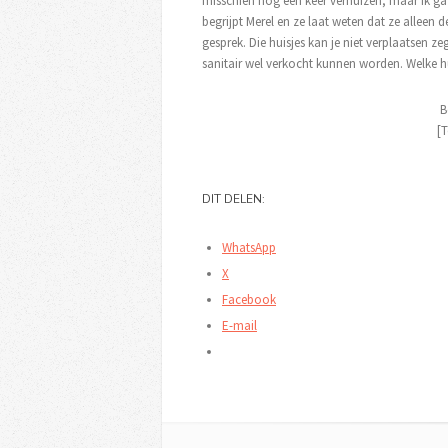
misschien nog één keer verhuizen, maar ik ga n
begrijpt Merel en ze laat weten dat ze alleen 
gesprek. Die huisjes kan je niet verplaatsen zegt
sanitair wel verkocht kunnen worden. Welke h
B
[T
DIT DELEN:
WhatsApp
X
Facebook
E-mail