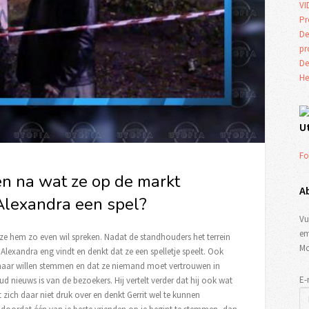
VI
Pr
De
p
De
He
U
Fo
en na wat ze op de markt
A
 Alexandra een spel?
Vu
em
 ze hem zo even wil spreken. Nadat de standhouders het terrein
Mo
Alexandra eng vindt en denkt dat ze een spelletje speelt. Ook
 haar willen stemmen en dat ze niemand moet vertrouwen in
E-
ud nieuws is van de bezoekers. Hij vertelt verder dat hij ook wat
 zich daar niet druk over en denkt Gerrit wel te kunnen