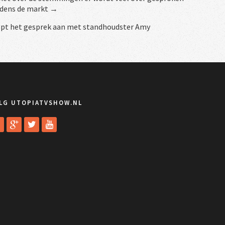
jdens de markt →
opt het gesprek aan met standhoudster Amy
LG UTOPIATVSHOW.NL