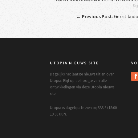
ti
←
Previous Post:
Gerrit kno
UTOPIA NIEUWS SITE
VO
Dagelijks het laatste nieuws uit en over
Utopia. Blijf op de hoogte van alle
ontwikkelingen via deze Utopia nieuws
site.
Utopia is dagelijks te zien bij SBS 6 (18:00 –
19:00 uur).