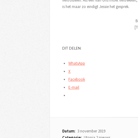
vertrouwen. Als één van ons moet vertrekken,
is het maar zo eindigt Jessie het gesprek.
B
[T
DIT DELEN:
WhatsApp
X
Facebook
E-mail
Datum:
3 november 2019
Categorie:
Utopia 2 nieuws