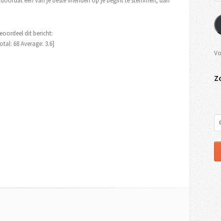
 doordat één van je beste vrienden op je begint te stemmen, dan
eoordeel dit bericht:
otal:
68
Average:
3.6
]
Vo
Z