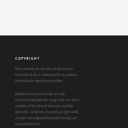
COPYRIGHT
Deze website en de inhoud daarvan is
beschermd door auteursrecht en andere
intellectuele eigendomsrechten.
Behalve voor persoonlijk en niet-
commercieel gebruik, mag niets van deze
website of de inhoud daarvan worden
gebruikt, verspreid of openbaar gemaakt,
zonder voorafgaande toestemming van
utopiatvshow.nl