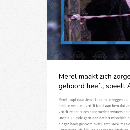
Merel maakt zich zorg
gehoord heeft, speelt
Merel loopt naar Jessie toe om te zeggen dat
hebben verlaten, vertelt Merel aan hem dat ze 
vertelt ze dat er een paar mede bewoners op
Utopia 2. Jessie geeft aan dat het misschien o
dingen heeft gehoord over Gerrit. Merel maakt