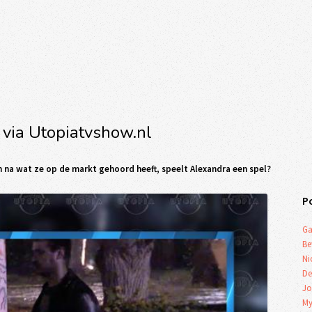
 via Utopiatvshow.nl
 na wat ze op de markt gehoord heeft, speelt Alexandra een spel?
P
Ga
Be
Ni
De
Jo
My