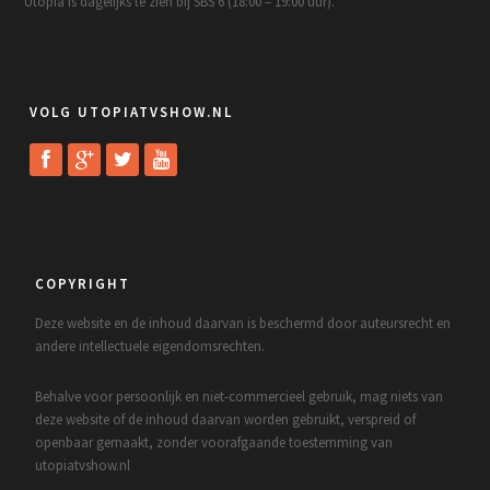
Utopia is dagelijks te zien bij SBS 6 (18:00 – 19:00 uur).
VOLG UTOPIATVSHOW.NL
COPYRIGHT
Deze website en de inhoud daarvan is beschermd door auteursrecht en
andere intellectuele eigendomsrechten.
Behalve voor persoonlijk en niet-commercieel gebruik, mag niets van
deze website of de inhoud daarvan worden gebruikt, verspreid of
openbaar gemaakt, zonder voorafgaande toestemming van
utopiatvshow.nl