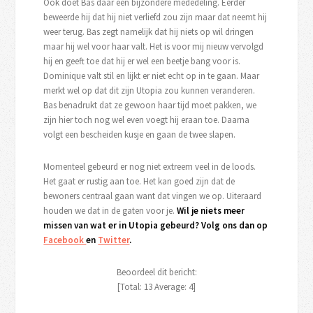
Ook doet Bas daar een bijzondere mededeling. Eerder
beweerde hij dat hij niet verliefd zou zijn maar dat neemt hij
weer terug. Bas zegt namelijk dat hij niets op wil dringen
maar hij wel voor haar valt. Het is voor mij nieuw vervolgd
hij en geeft toe dat hij er wel een beetje bang voor is.
Dominique valt stil en lijkt er niet echt op in te gaan. Maar
merkt wel op dat dit zijn Utopia zou kunnen veranderen.
Bas benadrukt dat ze gewoon haar tijd moet pakken, we
zijn hier toch nog wel even voegt hij eraan toe. Daarna
volgt een bescheiden kusje en gaan de twee slapen.
Momenteel gebeurd er nog niet extreem veel in de loods.
Het gaat er rustig aan toe. Het kan goed zijn dat de
bewoners centraal gaan want dat vingen we op. Uiteraard
houden we dat in de gaten voor je.
Wil je niets meer
missen van wat er in Utopia gebeurd? Volg ons dan op
Facebook
en
Twitter
.
Beoordeel dit bericht:
[Total:
13
Average:
4
]