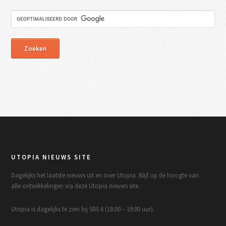
UTOPIA NIEUWS SITE
Dagelijks het laatste nieuws uit en over Utopia. Blijf op de hoogte van
alle ontwikkelingen via deze Utopia nieuws site.
Utopia is dagelijks te zien bij SBS 6 (18:00 – 19:00 uur).