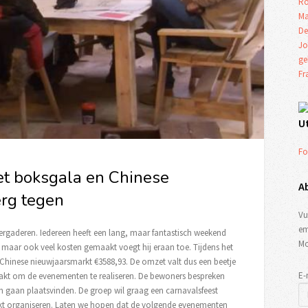
Ro
Ma
De
Jo
ge
Fr
U
Fo
t boksgala en Chinese
A
erg tegen
Vu
em
rgaderen. Iedereen heeft een lang, maar fantastisch weekend
Mo
maar ook veel kosten gemaakt voegt hij eraan toe. Tijdens het
e Chinese nieuwjaarsmarkt €3588,93. De omzet valt dus een beetje
E-
aakt om de evenementen te realiseren. De bewoners bespreken
gaan plaatsvinden. De groep wil graag een carnavalsfeest
t organiseren. Laten we hopen dat de volgende evenementen