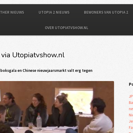
OTHER NIEUWS
UTOPIA 2 NIEUWS
BEWONERS VAN UTOPIA 2
OVER UTOPIATVSHOW.NL
 via Utopiatvshow.nl
 boksgala en Chinese nieuwjaarsmarkt valt erg tegen
P
JP
Ba
ne
Ni
Je
Fa