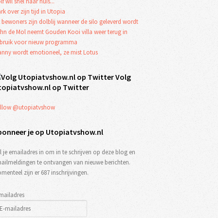
lf wil snel naar huis...
rk over zijn tijd in Utopia
 bewoners zijn dolblij wanneer de silo geleverd wordt
hn de Mol neemt Gouden Kooi villa weer terug in
bruik voor nieuw programma
anny wordt emotioneel, ze mist Lotus
Volg
topiatvshow.nl op Twitter
llow @utopiatvshow
bonneer je op Utopiatvshow.nl
l je emailadres in om in te schrijven op deze blog en
ailmeldingen te ontvangen van nieuwe berichten.
menteel zijn er 687 inschrijvingen.
mailadres