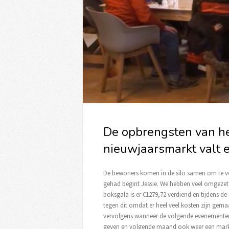
De opbrengsten van he
nieuwjaarsmarkt valt 
De bewoners komen in de silo samen om te ve
gehad begint Jessie. We hebben veel omgezet 
boksgala is er €1279,72 verdiend en tijdens d
tegen dit omdat er heel veel kosten zijn gem
vervolgens wanneer de volgende evenementen 
geven en volgende maand ook weer een mark