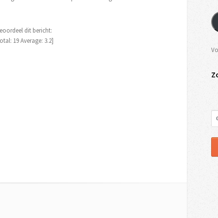
eoordeel dit bericht:
otal:
19
Average:
3.2
]
Vo
Z