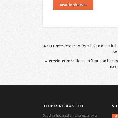
Next Post:
Jessie en Jens lijken niets in
te
←
Previous Post:
Jens en Brandon bespre
naar
UTOPIA NIEUWS SITE
VO
Dagelijks het laatste nieuws uit en over