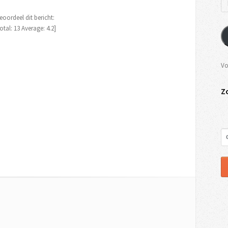
eoordeel dit bericht:
otal:
13
Average:
4.2
]
Vo
Z