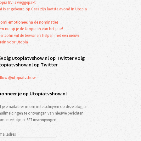
opia BV is weggepakt
t is er gebeurd op Cees zijn laatste avond in Utopia
omi emotioneel na de nominaties
em nu op je de Utopiaan van het jaar!
er John wil de bewoners helpen met een nieuw
rrein voor Utopia
Volg
topiatvshow.nl op Twitter
llow @utopiatvshow
bonneer je op Utopiatvshow.nl
l je emailadres in om in te schrijven op deze blog en
ailmeldingen te ontvangen van nieuwe berichten.
menteel zijn er 687 inschrijvingen.
mailadres