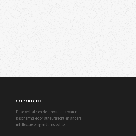
COPYRIGHT
Deze website en de inhoud daarvan is
beschermd door auteursrecht en andere
intellectuele eigendomsrechten.