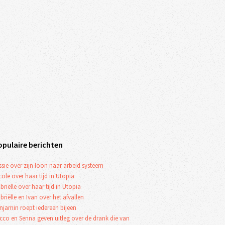
opulaire berichten
ssie over zijn loon naar arbeid systeem
cole over haar tijd in Utopia
briëlle over haar tijd in Utopia
briëlle en Ivan over het afvallen
njamin roept iedereen bijeen
cco en Senna geven uitleg over de drank die van