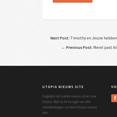
Next Post:
Timothy en Jessie hebben 
←
Previous Post:
Merel past kl
UTOPIA NIEUWS SITE
VO
Dagelijks het laatste nieuws uit en over
Utopia. Blijf op de hoogte van alle
ontwikkelingen via deze Utopia nieuws
site.