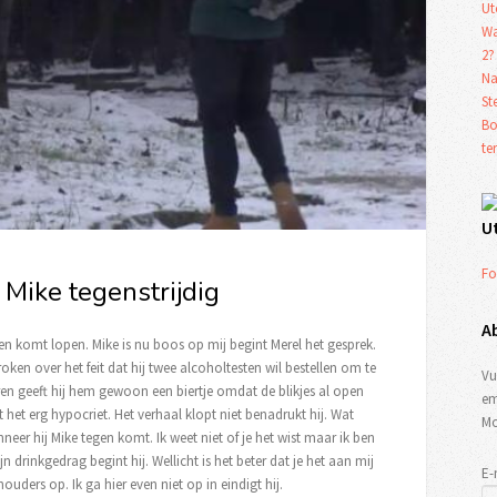
Ut
Wa
2?
Na
St
Bo
te
U
Fo
 Mike tegenstrijdig
A
en komt lopen. Mike is nu boos op mij begint Merel het gesprek.
oken over het feit dat hij twee alcoholtesten wil bestellen om te
Vu
eren geeft hij hem gewoon een biertje omdat de blikjes al open
em
 het erg hypocriet. Het verhaal klopt niet benadrukt hij. Wat
Mo
nneer hij Mike tegen komt. Ik weet niet of je het wist maar ik ben
n drinkgedrag begint hij. Wellicht is het beter dat je het aan mij
E-
uders op. Ik ga hier even niet op in eindigt hij.