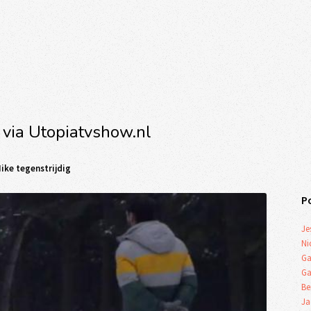
 via Utopiatvshow.nl
Mike tegenstrijdig
P
Je
Ni
Ga
Ga
Be
Ja