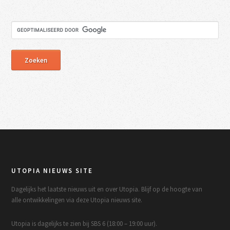
UTOPIA NIEUWS SITE
Dagelijks het laatste nieuws uit en over Utopia. Blijf op de hoogte van
alle ontwikkelingen via deze Utopia nieuws site.
Utopia is dagelijks te zien bij SBS 6 (18:00 – 19:00 uur).