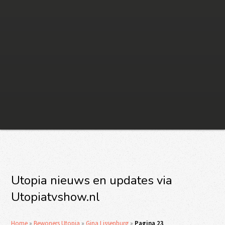
Utopia nieuws en updates via
Utopiatvshow.nl
Home
»
Bewoners Utopia
»
Gina Lissenburg
»
Pagina 23