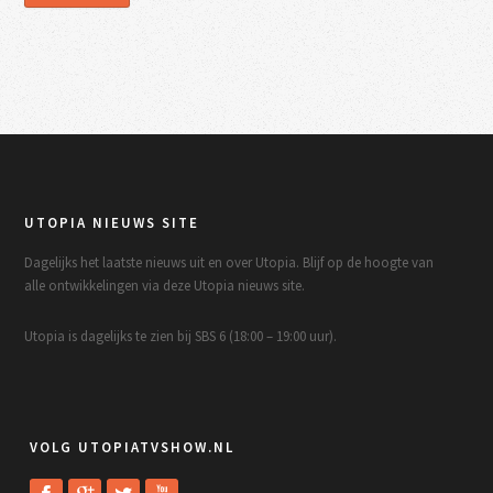
UTOPIA NIEUWS SITE
Dagelijks het laatste nieuws uit en over Utopia. Blijf op de hoogte van
alle ontwikkelingen via deze Utopia nieuws site.
Utopia is dagelijks te zien bij SBS 6 (18:00 – 19:00 uur).
VOLG UTOPIATVSHOW.NL