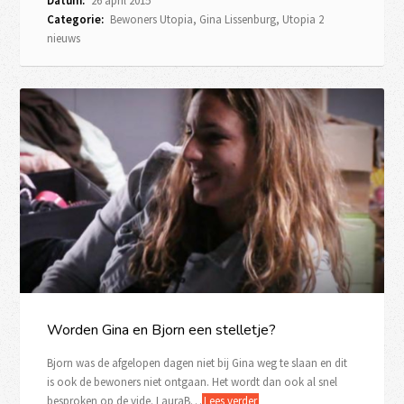
Datum:
26 april 2015
Categorie:
Bewoners Utopia
,
Gina Lissenburg
,
Utopia 2
nieuws
Worden Gina en Bjorn een stelletje?
Bjorn was de afgelopen dagen niet bij Gina weg te slaan en dit
is ook de bewoners niet ontgaan. Het wordt dan ook al snel
besproken op de vide. LauraB…
Lees verder